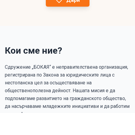
Кои сме ние?
Сдружение „БОКАЯ“ е неправителствена организация,
регистрирана по Закона за юридическите лица с
нестопанска цел за осъществяване на
общественополезна дейност. Нашата мисия е да
подпомагаме развитието на гражданското общество,
да насърчаваме младежките инициативи и да работим
за устойчивото развитие на региона.
Вярваме, че чрез съвместни усилия и активна
гражданска позиция можем да постигнем